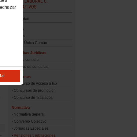
edes
PERS. LABORAL C.
EDUCATIVOS
rechazar
Actualidad
Bolsas
Bolsas
Bolsa Única Común
Consultas Jurídicas
Haz tu consulta
Archivo de consultas
tar
Concursos
Concurso de Acceso a fijo
Concursos de promoción
n
Concurso de Traslados
Normativa
Normativa general
Convenio Colectivo
Jornadas Especiales
Pensiones y jubilaciones