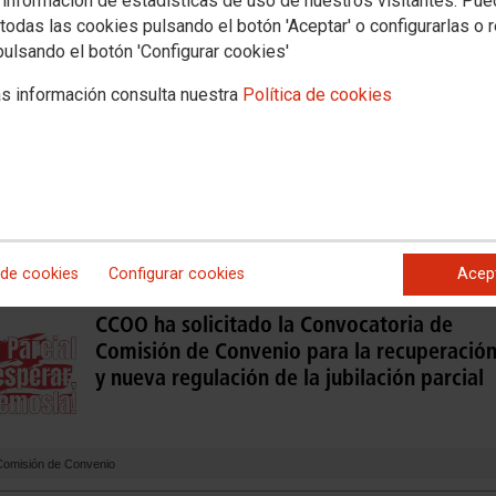
 información de estadísticas de uso de nuestros visitantes. Pu
NAL LABORAL
todas las cookies pulsando el botón 'Aceptar' o configurarlas o 
pulsando el botón 'Configurar cookies'
o
s información consulta nuestra
Política de cookies
 de cookies
Configurar cookies
Acep
CCOO ha solicitado la Convocatoria de
Comisión de Convenio para la recuperació
y nueva regulación de la jubilación parcial
e Comisión de Convenio