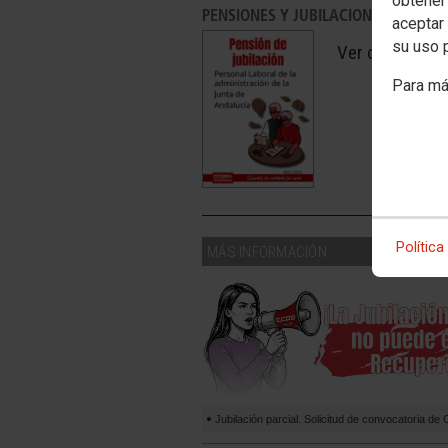
obtener
PENSIONES Y JUBILACIONES PERSO
aceptar 
su uso 
Ver document
Para má
Política
MÁS INFORMACIÓN
Jubilación parcial. Solicitud de convocatoria d