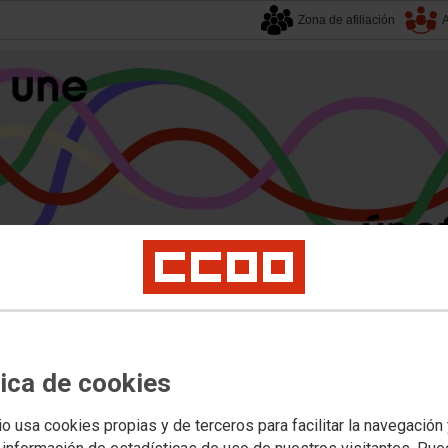
Zona de afiliación
A
alucía
| 7 agosto 2026.
s
Universidad
Privada
Política Educativa
Juventud y Empleo
Formación
Mu
Pensiones y jubilaciones
tica de cookies
io usa cookies propias y de terceros para facilitar la navegación