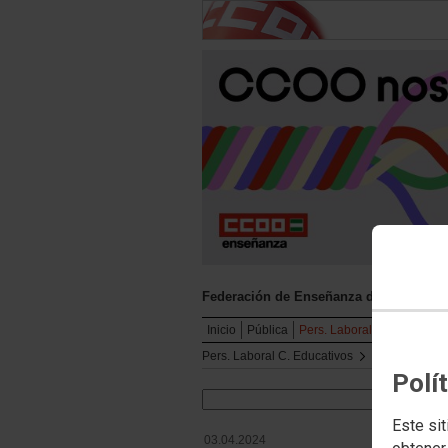
Federación de Enseñanza de CCOO And
Inicio
Pública
Pers. Laboral C. Educativo
Pers. Laboral C. Educativos
Normativa
Polí
Este sit
03.04.2024