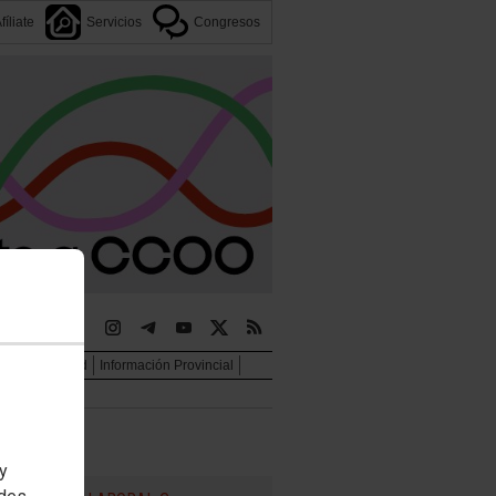
fíliate
Servicios
Congresos
jer e igualdad
Información Provincial
 y