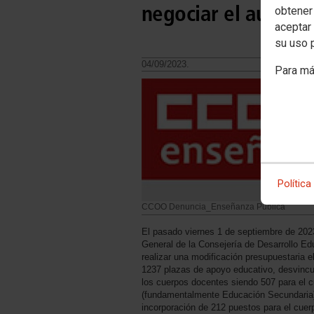
negociar el aumento
obtener
aceptar 
su uso 
04/09/2023.
Para má
Política
CCOO Denuncia_Enseñanza Pública
El pasado viernes 1 de septiembre de 2023
General de la Consejería de Desarrollo Ed
realizar una modificación presupuestaria 
1237 plazas de apoyo educativo, desvincu
los cuerpos docentes siendo 507 para el 
(fundamentalmente Educación Secundaria)
incorporación de 212 puestos para el cue