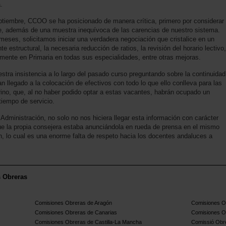
.
ptiembre, CCOO se ha posicionado de manera crítica, primero por considerar
te, además de una muestra inequívoca de las carencias de nuestro sistema.
ses, solicitamos iniciar una verdadera negociación que cristalice en un
e estructural, la necesaria reducción de ratios, la revisión del horario lectivo,
mente en Primaria en todas sus especialidades, entre otras mejoras.
ra insistencia a lo largo del pasado curso preguntando sobre la continuidad
 llegado a la colocación de efectivos con todo lo que ello conlleva para las
erino, que, al no haber podido optar a estas vacantes, habrán ocupado un
tiempo de servicio.
dministración, no solo no nos hiciera llegar esta información con carácter
que la propia consejera estaba anunciándola en rueda de prensa en el mismo
, lo cual es una enorme falta de respeto hacia los docentes andaluces a
s Obreras
Comisiones Obreras de Aragón
Comisiones Ob
Comisiones Obreras de Canarias
Comisiones O
Comisiones Obreras de Castilla-La Mancha
Comissió Obre