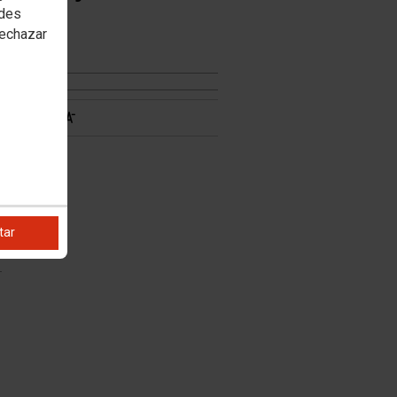
edes
rechazar
tar