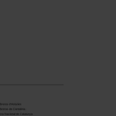
reres d'Asturies
breras de Cantabria
ra Nacional de Catalunya