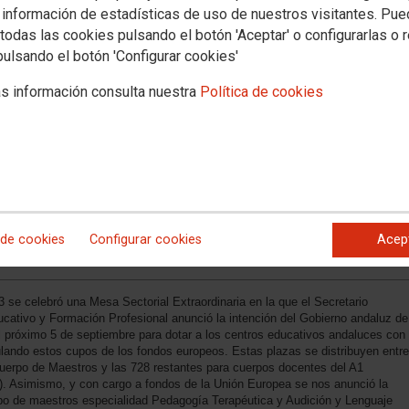
 de plantilla.
 información de estadísticas de uso de nuestros visitantes. Pu
todas las cookies pulsando el botón 'Aceptar' o configurarlas o 
pulsando el botón 'Configurar cookies'
s información consulta nuestra
Política de cookies
 de cookies
Configurar cookies
Acep
 se celebró una Mesa Sectorial Extraordinaria en la que el Secretario
ucativo y Formación Profesional anunció la intención del Gobierno andaluz de
el próximo 5 de septiembre para dotar a los centros educativos andaluces con
lando estos cupos de los fondos europeos. Estas plazas se distribuyen entre
cuerpo de Maestros y las 728 restantes para cuerpos docentes del A1
. Asimismo, y con cargo a fondos de la Unión Europea se nos anunció la
rpo de maestros especialidad Pedagogía Terapéutica y Audición y Lenguaje