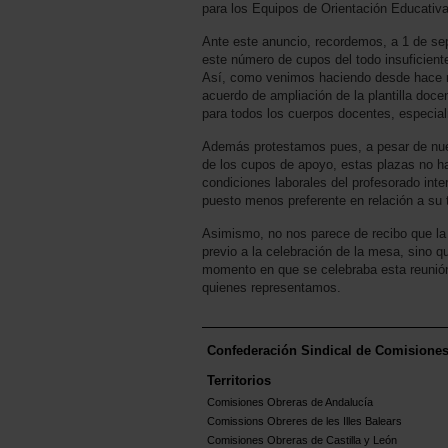
para los Equipos de Orientación Educativa
Ante este anuncio, recordemos, a 1 de se
este número de cupos del todo insuficien
Así, como venimos haciendo desde hace me
acuerdo de ampliación de la plantilla docent
para todos los cuerpos docentes, especial
Además protestamos pues, a pesar de nuest
de los cupos de apoyo, estas plazas no han
condiciones laborales del profesorado int
puesto menos preferente en relación a su 
Asimismo, no nos parece de recibo que la A
previo a la celebración de la mesa, sino 
momento en que se celebraba esta reunión
quienes representamos.
Confederación Sindical de Comisione
Territorios
Comisiones Obreras de Andalucía
Comissions Obreres de les Illes Balears
Comisiones Obreras de Castilla y León