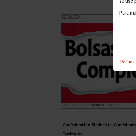
su uso 
Para má
12/02/2024.
Política
Bolsas complementarias Huelva
Confederación Sindical de Comisione
Territorios