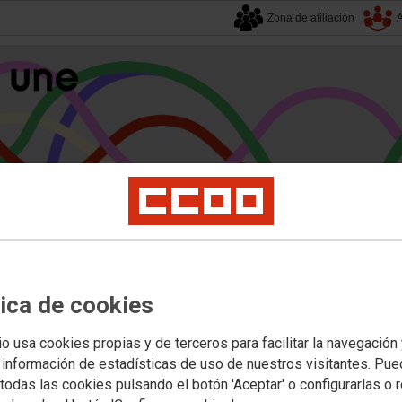
Zona de afiliación
A
alucía
| 7 agosto 2026.
s
Universidad
Privada
Política Educativa
Juventud y Empleo
Formación
Mu
tica de cookies
sas
io usa cookies propias y de terceros para facilitar la navegación
 información de estadísticas de uso de nuestros visitantes. Pu
lsa complementaria varias categoría
todas las cookies pulsando el botón 'Aceptar' o configurarlas o 