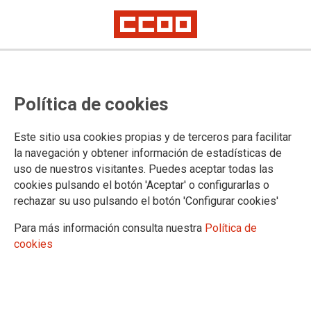
Política de cookies
Este sitio usa cookies propias y de terceros para facilitar
16/02/2024
la navegación y obtener información de estadísticas de
Listados definitivos de la bolsa
uso de nuestros visitantes. Puedes aceptar todas las
cookies pulsando el botón 'Aceptar' o configurarlas o
extraordinaria de 24 de octubre
rechazar su uso pulsando el botón 'Configurar cookies'
de 2023 de la especialidad de
Para más información consulta nuestra
Política de
Inglés, del Cuerpo de PEOI.
cookies
16/02/2024.