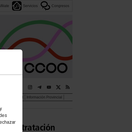
fíliate
Servicios
Congresos
jer e igualdad
Información Provincial
 y
edes
rechazar
la contratación