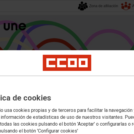
Zona de afiliación
A
alucía
| 7 agosto 2026.
tica de cookies
s
Universidad
Privada
Política Educativa
Juventud y Empleo
Formación
Mu
rias
io usa cookies propias y de terceros para facilitar la navegación
 información de estadísticas de uso de nuestros visitantes. Pu
todas las cookies pulsando el botón 'Aceptar' o configurarlas o 
de Olavide: bases reguladoras para 
pulsando el botón 'Configurar cookies'