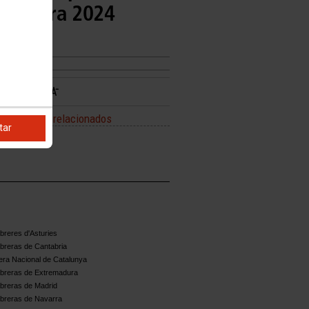
nos para 2024
Enlaces relacionados
tar
BOE
reres d'Asturies
breras de Cantabria
ra Nacional de Catalunya
breras de Extremadura
breras de Madrid
breras de Navarra