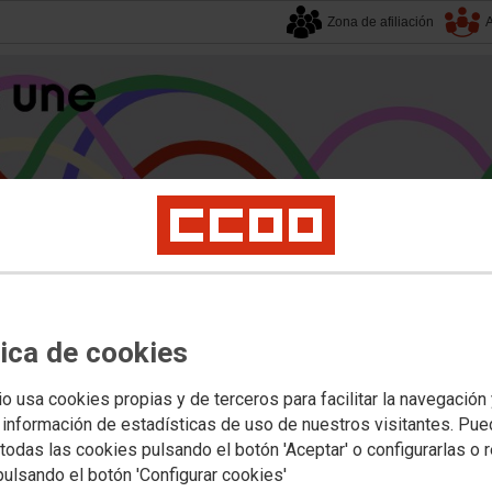
Zona de afiliación
A
alucía
| 7 agosto 2026.
tica de cookies
s
Universidad
Privada
Política Educativa
Juventud y Empleo
Formación
Mu
io usa cookies propias y de terceros para facilitar la navegación
 información de estadísticas de uso de nuestros visitantes. Pu
todas las cookies pulsando el botón 'Aceptar' o configurarlas o 
das para la realización de activid
pulsando el botón 'Configurar cookies'