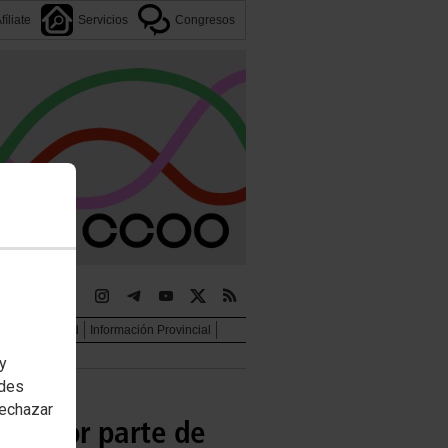
fíliate
Servicios
Congresos
jer e igualdad
Información Provincial
 y
edes
rechazar
ades por parte de