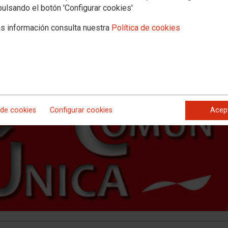
 puntuación obtenida en la categoría
pulsando el botón 'Configurar cookies'
ales.
s información consulta nuestra
Política de cookies
 de cookies
Configurar cookies
Acep