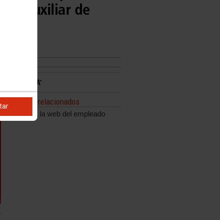
 de Auxiliar de
Enlaces relacionados
tar
Enlace a la web del empleado