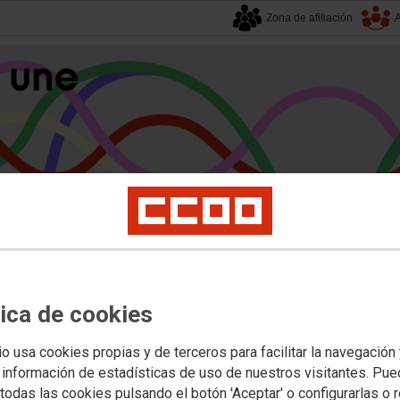
Zona de afiliación
A
alucía
| 7 agosto 2026.
s
Universidad
Privada
Política Educativa
Juventud y Empleo
Formación
Mu
tica de cookies
sa Única Común
io usa cookies propias y de terceros para facilitar la navegación
 información de estadísticas de uso de nuestros visitantes. Pu
de personas seleccionadas con indic
todas las cookies pulsando el botón 'Aceptar' o configurarlas o 