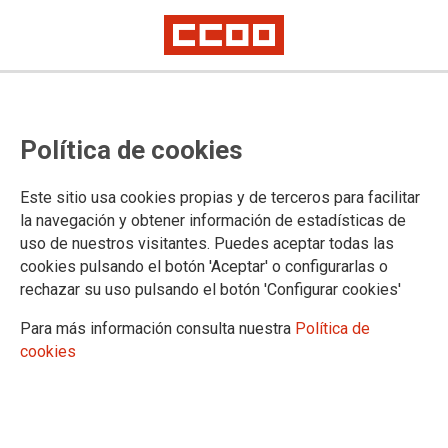
Política de cookies
Este sitio usa cookies propias y de terceros para facilitar
2024-05-13
la navegación y obtener información de estadísticas de
Universidad de Granada:
uso de nuestros visitantes. Puedes aceptar todas las
cookies pulsando el botón 'Aceptar' o configurarlas o
convocatoria de proceso selectivo
rechazar su uso pulsando el botón 'Configurar cookies'
para ingreso, por acceso libre, en
Para más información consulta nuestra
Política de
la Escala de Gestión de Apoyo a la
cookies
Docencia y a la Investigación.