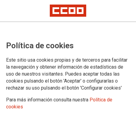
Política de cookies
Este sitio usa cookies propias y de terceros para facilitar
2024-06-03
la navegación y obtener información de estadísticas de
Universidad de Córdoba:
uso de nuestros visitantes. Puedes aceptar todas las
cookies pulsando el botón 'Aceptar' o configurarlas o
convocatoria de concurso-
rechazar su uso pulsando el botón 'Configurar cookies'
oposición de acceso libre para la
Para más información consulta nuestra
Política de
provisión de dos plazas de Técnico
cookies
Auxiliar de Laboratorio (Finca-
Tractorista), Grupo IV.