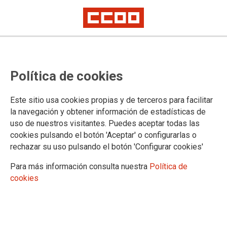
Política de cookies
Este sitio usa cookies propias y de terceros para facilitar
2024-06-05
la navegación y obtener información de estadísticas de
Delegación de Córdoba: relación
uso de nuestros visitantes. Puedes aceptar todas las
cookies pulsando el botón 'Aceptar' o configurarlas o
de directores y directoras
rechazar su uso pulsando el botón 'Configurar cookies'
nombrados tras las propuestas
Para más información consulta nuestra
Política de
presentadas por las distintas
cookies
comisiones de selección
conformadas en el curso