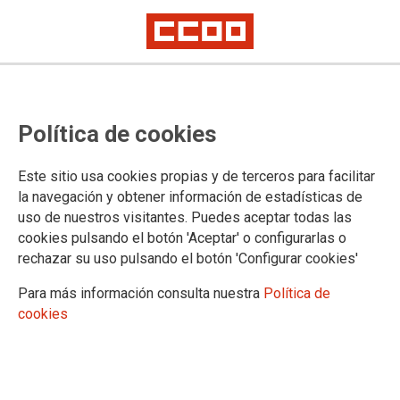
Política de cookies
Este sitio usa cookies propias y de terceros para facilitar
2024-06-13
la navegación y obtener información de estadísticas de
Universidad de Almería:
uso de nuestros visitantes. Puedes aceptar todas las
cookies pulsando el botón 'Aceptar' o configurarlas o
convocatoria de pruebas
rechazar su uso pulsando el botón 'Configurar cookies'
selectivas de acceso libre para
Para más información consulta nuestra
Política de
elaboración de una lista para
cookies
nombramientos de funcionarios
interinos en la Escala de Gestión