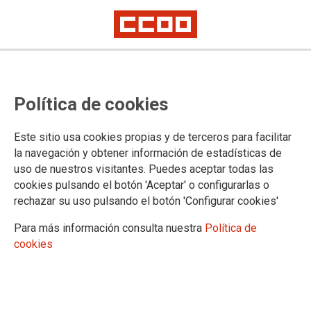
Política de cookies
Este sitio usa cookies propias y de terceros para facilitar
2024-08-21
la navegación y obtener información de estadísticas de
Delegación de Cádiz:
uso de nuestros visitantes. Puedes aceptar todas las
cookies pulsando el botón 'Aceptar' o configurarlas o
subvenciones a entidades públicas
rechazar su uso pulsando el botón 'Configurar cookies'
en materia de equidad,
Para más información consulta nuestra
Política de
participación, mediación
cookies
intercultural y absentismo escolar.