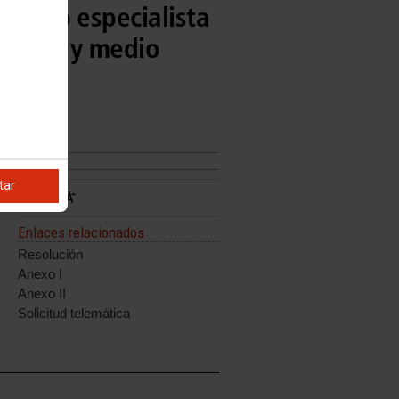
sorado especialista
guridad y medio
tar
Enlaces relacionados
Resolución
Anexo I
Anexo II
Solicitud telemática