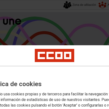
Zona de afiliación
A
alucía
| 8 agosto 2026.
s
Universidad
Privada
Política Educativa
Juventud y Empleo
Formación
Mu
tica de cookies
ado Especialista
io usa cookies propias y de terceros para facilitar la navegación
 información de estadísticas de uso de nuestros visitantes. Pu
ga: convocatoria pública urgente p
todas las cookies pulsando el botón 'Aceptar' o configurarlas o 