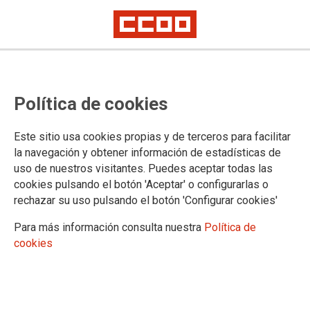
Política de cookies
Este sitio usa cookies propias y de terceros para facilitar
2024-09-27
la navegación y obtener información de estadísticas de
Delegación de Málaga: listas
uso de nuestros visitantes. Puedes aceptar todas las
cookies pulsando el botón 'Aceptar' o configurarlas o
provisionales de personal para la
rechazar su uso pulsando el botón 'Configurar cookies'
convocatoria pública urgente de
Para más información consulta nuestra
Política de
profesorado especialista en el
cookies
Conservatorio Superior de Danza
"Ángel Pericet" de Málaga, del