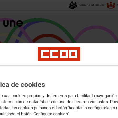
Zona de afiliación
A
alucía
| 8 agosto 2026.
tica de cookies
s
Universidad
Privada
Política Educativa
Juventud y Empleo
Formación
Mu
rias
io usa cookies propias y de terceros para facilitar la navegación
 información de estadísticas de uso de nuestros visitantes. Pu
todas las cookies pulsando el botón 'Aceptar' o configurarlas o 
doba: convocatoria de concurso de 
pulsando el botón 'Configurar cookies'