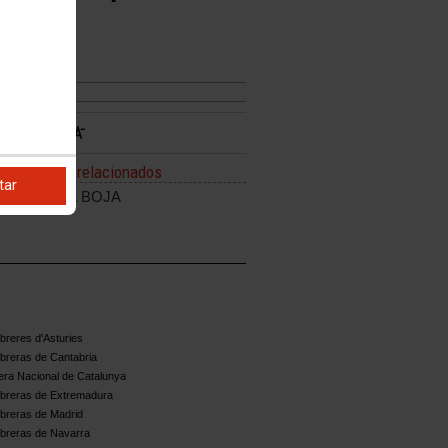
Enlaces relacionados
tar
Enlace a BOJA
reres d'Asturies
breras de Cantabria
ra Nacional de Catalunya
breras de Extremadura
breras de Madrid
breras de Navarra