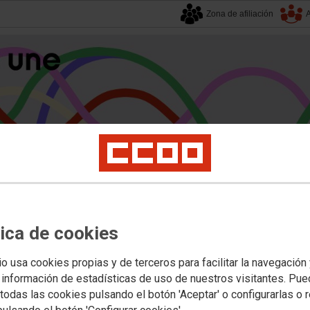
Zona de afiliación
A
alucía
| 8 agosto 2026.
tica de cookies
s
Universidad
Privada
Política Educativa
Juventud y Empleo
Formación
Mu
ción Andaluza y Estatal
io usa cookies propias y de terceros para facilitar la navegación
 información de estadísticas de uso de nuestros visitantes. Pu
024, de 17 de septiembre, de actual
todas las cookies pulsando el botón 'Aceptar' o configurarlas o 