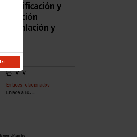
les Edificación y
Fabricación
e Instalación y
tar
Enlaces relacionados
Enlace a BOE
reres d'Asturies