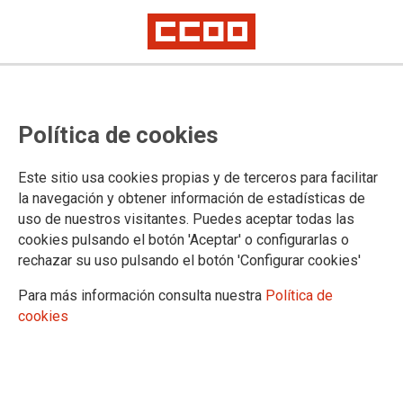
Política de cookies
Este sitio usa cookies propias y de terceros para facilitar
9-10-2024
la navegación y obtener información de estadísticas de
Delegación de Huelva: relación
uso de nuestros visitantes. Puedes aceptar todas las
cookies pulsando el botón 'Aceptar' o configurarlas o
definitiva de admitidos de la
rechazar su uso pulsando el botón 'Configurar cookies'
convocatoria urgente, para la
Para más información consulta nuestra
Política de
provisión con ocasión de vacante
cookies
y/o sustituciones, de Profesorado
Especialista para el Ciclo