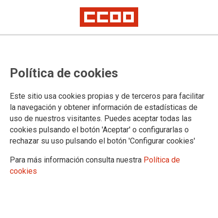
Política de cookies
Este sitio usa cookies propias y de terceros para facilitar
la navegación y obtener información de estadísticas de
La infrafinanciación está en la
uso de nuestros visitantes. Puedes aceptar todas las
educación pública
cookies pulsando el botón 'Aceptar' o configurarlas o
rechazar su uso pulsando el botón 'Configurar cookies'
CCOO no consentirá la infrafinanciación de la escuela
Para más información consulta nuestra
Política de
pública mientras se incrementan los fondos para la
cookies
enseñanza concertada.
25/10/2024.