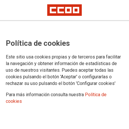
Política de cookies
Este sitio usa cookies propias y de terceros para facilitar
2024-11-22
la navegación y obtener información de estadísticas de
Delegación de Jaén: listado
uso de nuestros visitantes. Puedes aceptar todas las
cookies pulsando el botón 'Aceptar' o configurarlas o
provisional de aspirantes para
rechazar su uso pulsando el botón 'Configurar cookies'
cubrir, con ocasión de vacante o
Para más información consulta nuestra
Política de
posibles sustituciones puesto de
cookies
profesorado especialista para
Procesos Sanitarios y Asistenciales