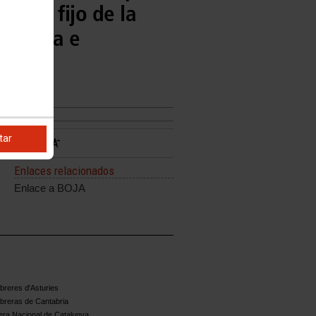
boral fijo de la
ocencia e
tar
Enlaces relacionados
Enlace a BOJA
reres d'Asturies
breras de Cantabria
ra Nacional de Catalunya