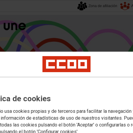
Zona de afiliación
A
alucía
| 8 agosto 2026.
tica de cookies
s
Universidad
Privada
Política Educativa
Juventud y Empleo
Formación
Mu
rias
io usa cookies propias y de terceros para facilitar la navegación
 información de estadísticas de uso de nuestros visitantes. Pu
todas las cookies pulsando el botón 'Aceptar' o configurarlas o 
z: convocatoria de proceso selectiv
pulsando el botón 'Configurar cookies'