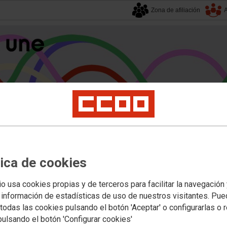
Zona de afiliación
A
alucía
| 7 agosto 2026.
tica de cookies
s
Universidad
Privada
Política Educativa
Juventud y Empleo
Formación
Mu
 Docentes
Becas, ayudas y alumnado
io usa cookies propias y de terceros para facilitar la navegación
 información de estadísticas de uso de nuestros visitantes. Pu
todas las cookies pulsando el botón 'Aceptar' o configurarlas o 
nciones a las escuelas de música y
pulsando el botón 'Configurar cookies'