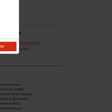
24.
Enlaces relacionados
tar
Enlac a BOJA
reres d'Asturies
breras de Cantabria
ra Nacional de Catalunya
breras de Extremadura
breras de Madrid
breras de Navarra