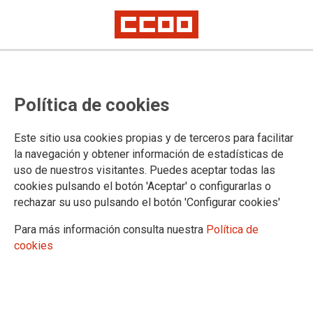
Política de cookies
Este sitio usa cookies propias y de terceros para facilitar
2024-12-24
la navegación y obtener información de estadísticas de
Convocatoria de la evaluación por
uso de nuestros visitantes. Puedes aceptar todas las
cookies pulsando el botón 'Aceptar' o configurarlas o
los méritos investigadores del
rechazar su uso pulsando el botón 'Configurar cookies'
personal investigador funcionario
Para más información consulta nuestra
Política de
de las escalas científicas de los
cookies
Organismos Públicos de
Investigación de la Administración