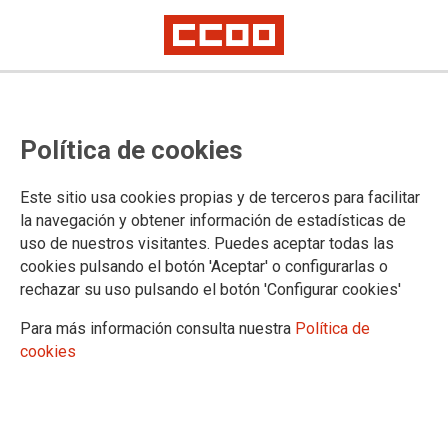
Política de cookies
Este sitio usa cookies propias y de terceros para facilitar
2025-01-10
la navegación y obtener información de estadísticas de
Modificación de la Resolución de
uso de nuestros visitantes. Puedes aceptar todas las
cookies pulsando el botón 'Aceptar' o configurarlas o
20 de noviembre de 2024 de
rechazar su uso pulsando el botón 'Configurar cookies'
subvenciones para el fomento de
Para más información consulta nuestra
Política de
la participación de
cookies
confederaciones y federaciones de
AMPA's en Andalucía para el curso