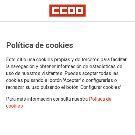
Política de cookies
Este sitio usa cookies propias y de terceros para facilitar
la navegación y obtener información de estadísticas de
En el nuevo escenario de
uso de nuestros visitantes. Puedes aceptar todas las
negociación entre Gobierno y
cookies pulsando el botón 'Aceptar' o configurarlas o
rechazar su uso pulsando el botón 'Configurar cookies'
aseguradoras, CCOO y UGT
Para más información consulta nuestra
Política de
reiteran su exigencia de un
cookies
convenio que resuelva la crisis de
MUFACE