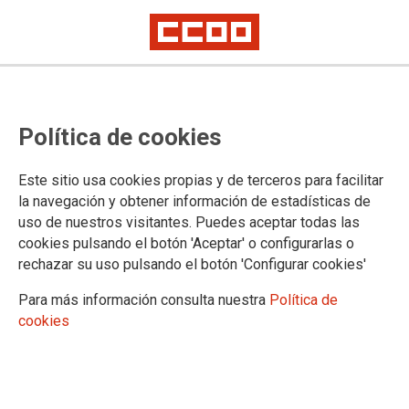
Política de cookies
Este sitio usa cookies propias y de terceros para facilitar
2025-02-05
la navegación y obtener información de estadísticas de
Resolución definitiva de la
uso de nuestros visitantes. Puedes aceptar todas las
cookies pulsando el botón 'Aceptar' o configurarlas o
convocatoria de 4 plazas vacantes
rechazar su uso pulsando el botón 'Configurar cookies'
del profesorado experto para el
Para más información consulta nuestra
Política de
Campeonato Autonómico de
cookies
Formación Profesional
AndalucíaSkills 2025 y el