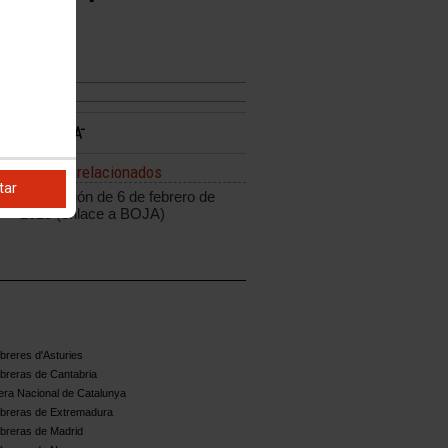
Enlaces relacionados
tar
Resolución de 6 de febrero de
2025 (enlace a BOJA)
reres d'Asturies
breras de Cantabria
ra Nacional de Catalunya
breras de Extremadura
breras de Madrid