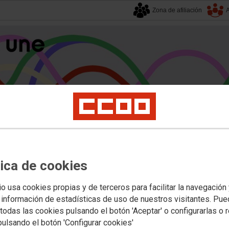
Zona de afiliación
A
alucía
| 7 agosto 2026.
tica de cookies
s
Universidad
Privada
Política Educativa
Juventud y Empleo
Formación
Mu
rias
io usa cookies propias y de terceros para facilitar la navegación
 información de estadísticas de uso de nuestros visitantes. Pu
todas las cookies pulsando el botón 'Aceptar' o configurarlas o 
doba: convocatoria de concurso de 
pulsando el botón 'Configurar cookies'