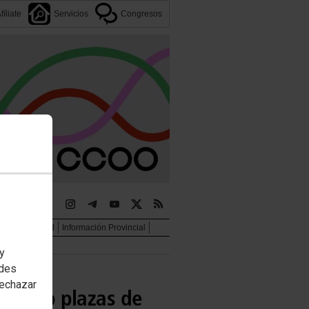
fíliate
Servicios
Congresos
jer e igualdad
Información Provincial
 y
edes
rechazar
acceso plazas de