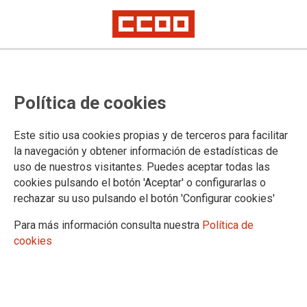
Política de cookies
Este sitio usa cookies propias y de terceros para facilitar
2025-02-19
la navegación y obtener información de estadísticas de
Delegación de Huelva: Comisión
uso de nuestros visitantes. Puedes aceptar todas las
cookies pulsando el botón 'Aceptar' o configurarlas o
Técnica de Baremación de la
rechazar su uso pulsando el botón 'Configurar cookies'
Selección de puestos directivos en
Para más información consulta nuestra
Política de
centros docentes públicos.
cookies
19/02/2025.