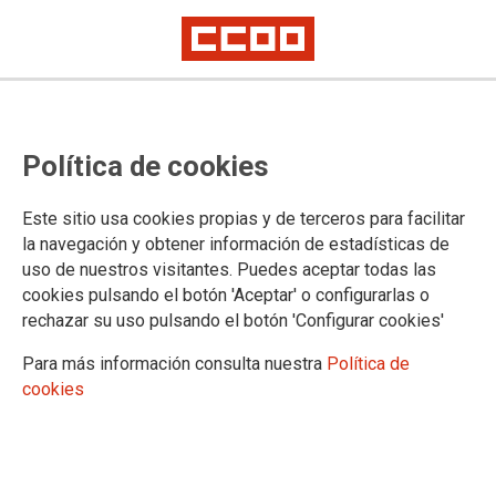
Política de cookies
Este sitio usa cookies propias y de terceros para facilitar
2025-03-04
la navegación y obtener información de estadísticas de
Adjudicación provisional de
uso de nuestros visitantes. Puedes aceptar todas las
cookies pulsando el botón 'Aceptar' o configurarlas o
destinos del concurso de traslados
rechazar su uso pulsando el botón 'Configurar cookies'
de los Cuerpos Docentes
Para más información consulta nuestra
Política de
cookies
Plazo de alegaciones del 5 al 18 de marzo de 2025, ambos inclusive
04/03/2025.