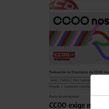
Federación de Enseñanza de CCOO And
Inicio
Pública
Pers. Laboral C. Educativo
Privada
Convenios colectivos, tablas sala
Basta de precariedad
CCOO exige mejoras 