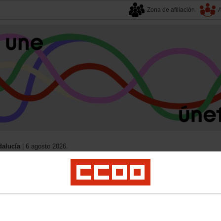
Zona de afiliación
A
alucía
| 6 agosto 2026.
s
Universidad
Privada
Política Educativa
Juventud y Empleo
Formación
Mu
riales e Información sectorizada
Reforma Juvenil y Protección de Menores
laborales en el sector de reforma j