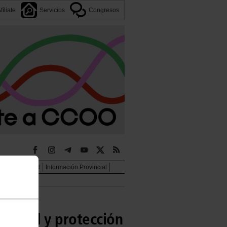
fíliate
Servicios
Congresos
jer e igualdad
Información Provincial
uvenil y protección