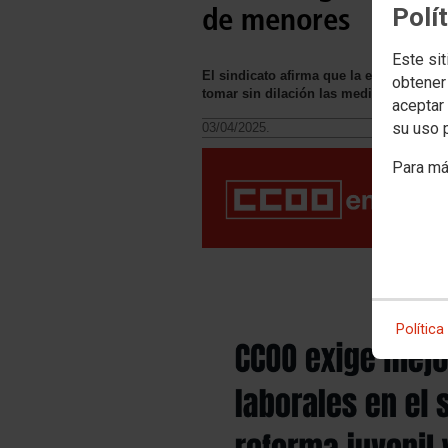
de menores
Polí
Este sit
El sindicato afirma que la externalizac
obtener
tomar sin dilación las medidas necesar
aceptar 
su uso 
03/04/2025.
Para má
Política