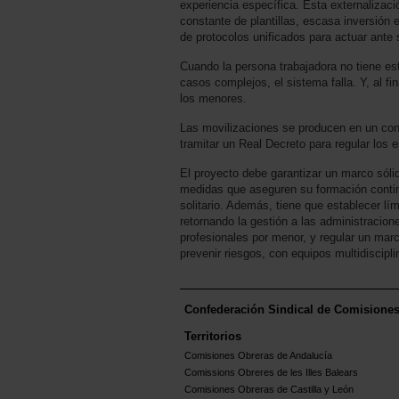
experiencia específica. Esta externalizació
constante de plantillas, escasa inversión 
de protocolos unificados para actuar ante 
Cuando la persona trabajadora no tiene est
casos complejos, el sistema falla. Y, al f
los menores.
Las movilizaciones se producen en un cont
tramitar un Real Decreto para regular los 
El proyecto debe garantizar un marco sóli
medidas que aseguren su formación contin
solitario. Además, tiene que establecer lím
retornando la gestión a las administracio
profesionales por menor, y regular un mar
prevenir riesgos, con equipos multidiscipl
Confederación Sindical de Comisione
Territorios
Comisiones Obreras de Andalucía
Comissions Obreres de les Illes Balears
Comisiones Obreras de Castilla y León