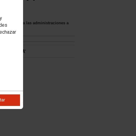
 y
res, e insta a las administraciones a
edes
rechazar
tar