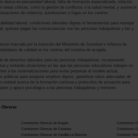
n deriva en precariedad laboral, falta de formación especializada, rotación
en áreas críticas, como la gestión de conflictos o la salud mental, y ausencia
situaciones de violencia, autolesiones o fugas en los centros.
abilidad laboral, condiciones laborales dignas ni herramientas para manejar
inal, quienes pagan las consecuencias son las personas trabajadoras y las y
exto marcado por la intención del Ministerio de Juventud e Infancia de
estándares de calidad en los centros del sistema de acogida.
do de derechos laborales para las personas trabajadoras, incorporando
ua y evitando situaciones en las que las personas educadoras trabajen en
ites a las externalizaciones para evitar perpetuar el modelo actual,
nes públicas para asegurar empleos dignos, garantizar ratios adecuadas de
co estatal acerca de la formación continua y protocolos de actuación para
inares y apoyo psicológico a las personas trabajadoras y menores.
s Obreras
Comisiones Obreras de Aragón
Comisiones Ob
Comisiones Obreras de Canarias
Comisiones O
Comisiones Obreras de Castilla-La Mancha
Comissió Obre