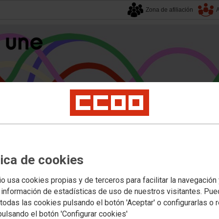
Zona de afiliación
A
alucía
| 8 agosto 2026.
tica de cookies
s
Universidad
Privada
Política Educativa
Juventud y Empleo
Formación
Mu
io usa cookies propias y de terceros para facilitar la navegación
 información de estadísticas de uso de nuestros visitantes. Pu
todas las cookies pulsando el botón 'Aceptar' o configurarlas o 
os de adaptaciones de tiempo y medi
pulsando el botón 'Configurar cookies'