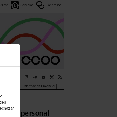
fíliate
Servicios
Congresos
jer e igualdad
Información Provincial
 y
edes
rechazar
os del personal