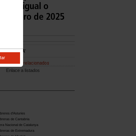
cidad igual o
e febrero de 2025
tar
Enlaces relacionados
Enlace a listados
reres d'Asturies
breras de Cantabria
ra Nacional de Catalunya
breras de Extremadura