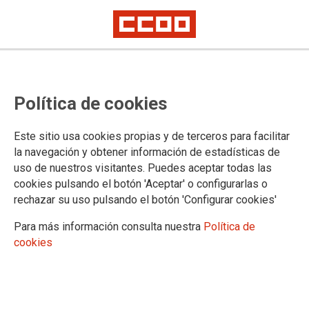
Política de cookies
Este sitio usa cookies propias y de terceros para facilitar
2025-05-06
la navegación y obtener información de estadísticas de
Delegación de Cádiz: convocatoria
uso de nuestros visitantes. Puedes aceptar todas las
cookies pulsando el botón 'Aceptar' o configurarlas o
para la cobertura de vacante y/o
rechazar su uso pulsando el botón 'Configurar cookies'
posibles sustituciones, de
Para más información consulta nuestra
Política de
Profesorado Especialista para el
cookies
Ciclo Formativo de Grado Medio
en Operaciones Subacuáticas e