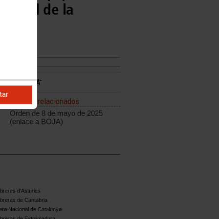
esional de la
l
tar
Enlaces relacionados
Orden de 8 de mayo de 2025
(enlace a BOJA)
reres d'Asturies
breras de Cantabria
ra Nacional de Catalunya
breras de Extremadura