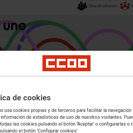
Zona de afiliación
A
alucía
| 8 agosto 2026.
tica de cookies
s
Universidad
Privada
Política Educativa
Juventud y Empleo
Formación
Mu
de orientación
io usa cookies propias y de terceros para facilitar la navegación
 información de estadísticas de uso de nuestros visitantes. Pu
todas las cookies pulsando el botón 'Aceptar' o configurarlas o 
nada: nombramiento del Coordinado
pulsando el botón 'Configurar cookies'