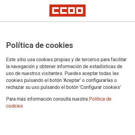
Política de cookies
Este sitio usa cookies propias y de terceros para facilitar
27-05-2025 Centros de justicia juvenil
la navegación y obtener información de estadísticas de
CCOO enseñanza de Andalucía
uso de nuestros visitantes. Puedes aceptar todas las
cookies pulsando el botón 'Aceptar' o configurarlas o
exige reconocimiento profesional
rechazar su uso pulsando el botón 'Configurar cookies'
y medidas de protección para las
Para más información consulta nuestra
Política de
personas que trabajan en los
cookies
Centros de Internamiento de
Menores Infractores de gestión