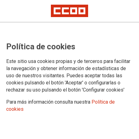
Política de cookies
Este sitio usa cookies propias y de terceros para facilitar
2025-06-05
la navegación y obtener información de estadísticas de
Delegación de Málaga: selección
uso de nuestros visitantes. Puedes aceptar todas las
cookies pulsando el botón 'Aceptar' o configurarlas o
de directores y directoras de
rechazar su uso pulsando el botón 'Configurar cookies'
centros docentes públicos no
Para más información consulta nuestra
Política de
universitarios
cookies
05/06/2025.