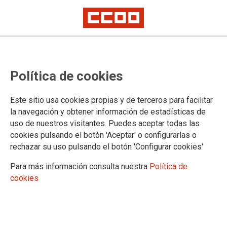
Política de cookies
Este sitio usa cookies propias y de terceros para facilitar
2025-07-08
la navegación y obtener información de estadísticas de
Delegación de Córdoba:
uso de nuestros visitantes. Puedes aceptar todas las
cookies pulsando el botón 'Aceptar' o configurarlas o
convocatoria para cubrir el puesto
rechazar su uso pulsando el botón 'Configurar cookies'
de Coordinador/a Provincial del
Para más información consulta nuestra
Política de
Equipo Técnico Provincial para la
cookies
Orientación Educativa y
Profesional