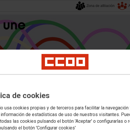
Zona de afiliación
A
alucía
| 6 agosto 2026.
tica de cookies
s
Universidad
Privada
Política Educativa
Juventud y Empleo
Formación
Mu
io usa cookies propias y de terceros para facilitar la navegación
 información de estadísticas de uso de nuestros visitantes. Pu
todas las cookies pulsando el botón 'Aceptar' o configurarlas o 
ivares: bases reguladoras para la 
pulsando el botón 'Configurar cookies'