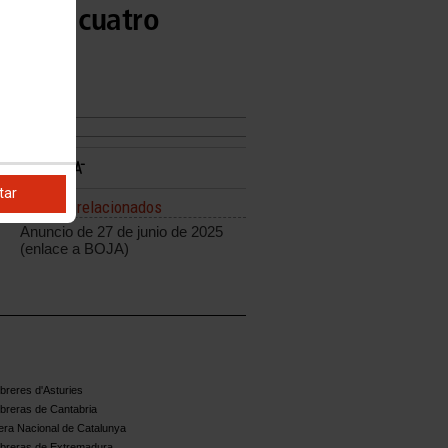
rna de cuatro
tar
Enlaces relacionados
Anuncio de 27 de junio de 2025
(enlace a BOJA)
reres d'Asturies
breras de Cantabria
ra Nacional de Catalunya
breras de Extremadura