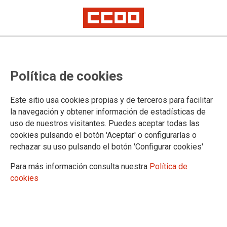
Política de cookies
Este sitio usa cookies propias y de terceros para facilitar
2025-08-25
la navegación y obtener información de estadísticas de
CCOO de Andalucía denuncia una
uso de nuestros visitantes. Puedes aceptar todas las
cookies pulsando el botón 'Aceptar' o configurarlas o
nueva agresión en un centro de
rechazar su uso pulsando el botón 'Configurar cookies'
reforma de menores y advierte de
Para más información consulta nuestra
Política de
la crisis estructural del sector en la
cookies
Comunidad
La Federación de Enseñanza del sindicato reclama al