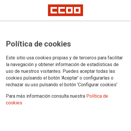
Política de cookies
Este sitio usa cookies propias y de terceros para facilitar
2025-09-08
la navegación y obtener información de estadísticas de
Lista provisional de centros
uso de nuestros visitantes. Puedes aceptar todas las
cookies pulsando el botón 'Aceptar' o configurarlas o
admitidos, en espera y excluidos
rechazar su uso pulsando el botón 'Configurar cookies'
en el procedimiento selectivo de
Para más información consulta nuestra
Política de
centros participantes en el
cookies
programa de cooperación
territorial de refuerzo de la