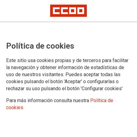
Política de cookies
Este sitio usa cookies propias y de terceros para facilitar
26-09-2025 Bolsa extraordinaria
la navegación y obtener información de estadísticas de
Apertura en Madrid de listas
uso de nuestros visitantes. Puedes aceptar todas las
cookies pulsando el botón 'Aceptar' o configurarlas o
extraordinarias permanentemente
rechazar su uso pulsando el botón 'Configurar cookies'
abiertas. Cuerpo de Catedráticos
Para más información consulta nuestra
Política de
de Música y Artes Escénicas.
cookies
Distintas especialidades.
Plazo de solicitudes: desde el 24 de septiembre de 2025