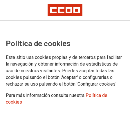
Política de cookies
Este sitio usa cookies propias y de terceros para facilitar
2025-09-30
la navegación y obtener información de estadísticas de
Universidad de Sevilla:
uso de nuestros visitantes. Puedes aceptar todas las
cookies pulsando el botón 'Aceptar' o configurarlas o
convocatoria de concurso público
rechazar su uso pulsando el botón 'Configurar cookies'
de méritos para la contratación de
Para más información consulta nuestra
Política de
Profesorado Permanente Laboral
cookies
(modalidad Profesor Contratado
Doctor).