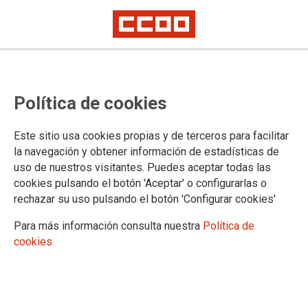
Política de cookies
Este sitio usa cookies propias y de terceros para facilitar
2025-09-30
la navegación y obtener información de estadísticas de
Universidad Pablo de Olavide:
uso de nuestros visitantes. Puedes aceptar todas las
cookies pulsando el botón 'Aceptar' o configurarlas o
convocatoria a concurso público
rechazar su uso pulsando el botón 'Configurar cookies'
de un contrato formativo para la
Para más información consulta nuestra
Política de
obtención de la práctica
cookies
profesional adecuada al nivel de
estudios.