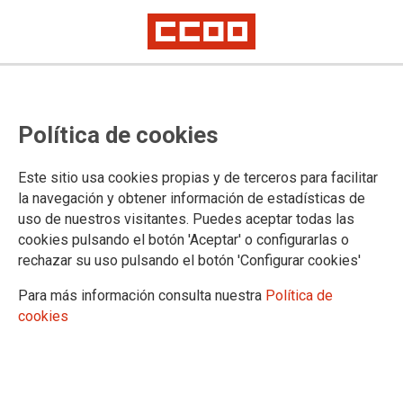
Política de cookies
Este sitio usa cookies propias y de terceros para facilitar
El 30 de octubre comienzan las protestas en toda España, con una
la navegación y obtener información de estadísticas de
concentración frente a las subdelegaciones de Gobierno y el Ministerio de
uso de nuestros visitantes. Puedes aceptar todas las
Función Pública en Madrid
cookies pulsando el botón 'Aceptar' o configurarlas o
CCOO, UGT y CSIF convocarán
rechazar su uso pulsando el botón 'Configurar cookies'
huelga en diciembre si Función
Para más información consulta nuestra
Política de
Pública sigue sin negociar la
cookies
subida salarial
El Gobierno utiliza como excusa la falta de Presupuestos