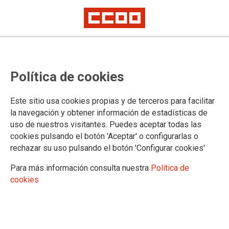
Política de cookies
Este sitio usa cookies propias y de terceros para facilitar
2025-10-23
la navegación y obtener información de estadísticas de
CCOO y el resto de la parte social
uso de nuestros visitantes. Puedes aceptar todas las
cookies pulsando el botón 'Aceptar' o configurarlas o
se levanta de la mesa
rechazar su uso pulsando el botón 'Configurar cookies'
negociadora del VII Convenio de
Para más información consulta nuestra
Política de
Administración General de la
cookies
Junta de Andalucía.
Nos levantamos hasta que la administración no de garantías