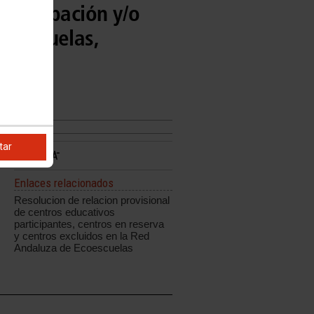
participación y/o
coescuelas,
tar
Enlaces relacionados
Resolucion de relacion provisional
de centros educativos
participantes, centros en reserva
y centros excluidos en la Red
Andaluza de Ecoescuelas