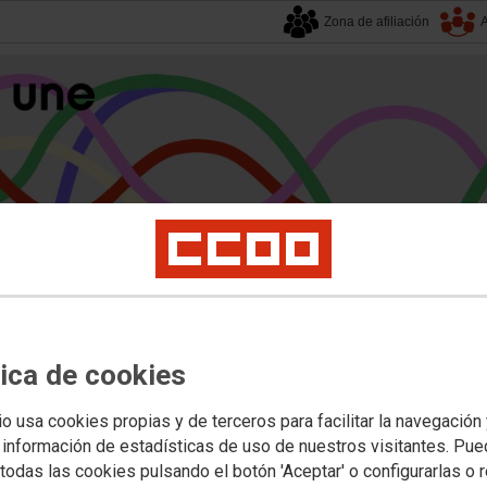
Zona de afiliación
A
alucía
| 8 agosto 2026.
s
Universidad
Privada
Política Educativa
Juventud y Empleo
Formación
Mu
tica de cookies
 Docentes
Programas, proyectos, planes, premios y reglamentos
io usa cookies propias y de terceros para facilitar la navegación
 información de estadísticas de uso de nuestros visitantes. Pu
l de centros educativos participant
todas las cookies pulsando el botón 'Aceptar' o configurarlas o 