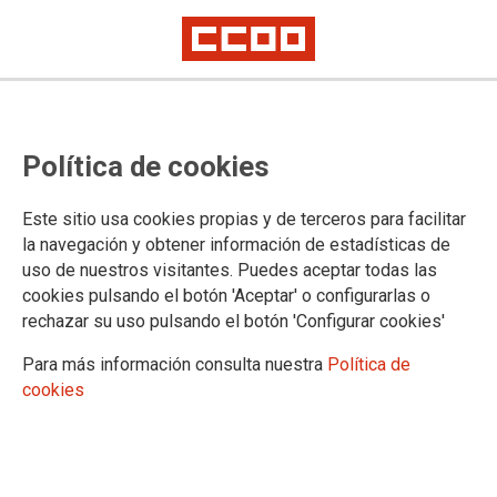
Política de cookies
Este sitio usa cookies propias y de terceros para facilitar
2025-11-18
la navegación y obtener información de estadísticas de
Universidad de Huelva:
uso de nuestros visitantes. Puedes aceptar todas las
cookies pulsando el botón 'Aceptar' o configurarlas o
convocatoria de proceso selectivo
rechazar su uso pulsando el botón 'Configurar cookies'
para la provisión, por el sistema
Para más información consulta nuestra
Política de
general de acceso libre, de plazas
cookies
de personal laboral de la
categoría de Técnico/a Auxiliar de