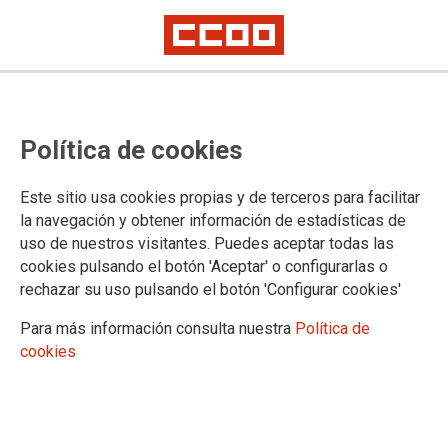
Política de cookies
Este sitio usa cookies propias y de terceros para facilitar
la navegación y obtener información de estadísticas de
Firmado el IV CC Marco Estatal de
uso de nuestros visitantes. Puedes aceptar todas las
Ocio Educativo y Animación
cookies pulsando el botón 'Aceptar' o configurarlas o
rechazar su uso pulsando el botón 'Configurar cookies'
Sociocultural
Para más información consulta nuestra
Política de
El texto recoge algunas de las demandas planteadas por las bases de
cookies
CCOO desde el inicio de las negociaciones.
28/11/2025.