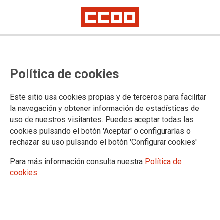
Política de cookies
Este sitio usa cookies propias y de terceros para facilitar
01-12-2025 Acceso a Fijo
la navegación y obtener información de estadísticas de
Listado definitivo y relación
uso de nuestros visitantes. Puedes aceptar todas las
cookies pulsando el botón 'Aceptar' o configurarlas o
complementaria de personas
rechazar su uso pulsando el botón 'Configurar cookies'
seleccionadas. Grupo IV. OEP
Para más información consulta nuestra
Política de
2022/23.
cookies
01/12/2025.