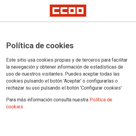
Política de cookies
Este sitio usa cookies propias y de terceros para facilitar
2025-12-02
la navegación y obtener información de estadísticas de
Universidad de Almería:
uso de nuestros visitantes. Puedes aceptar todas las
cookies pulsando el botón 'Aceptar' o configurarlas o
convocatoria de concurso de
rechazar su uso pulsando el botón 'Configurar cookies'
acceso a plazas de cuerpos
Para más información consulta nuestra
Política de
docentes universitarios.
cookies
02/12/2025.