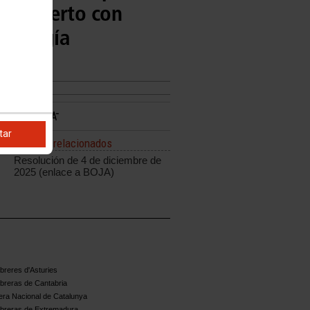
 Concierto con
y Cirugía
tar
Enlaces relacionados
Resolución de 4 de diciembre de
2025 (enlace a BOJA)
reres d'Asturies
breras de Cantabria
ra Nacional de Catalunya
breras de Extremadura