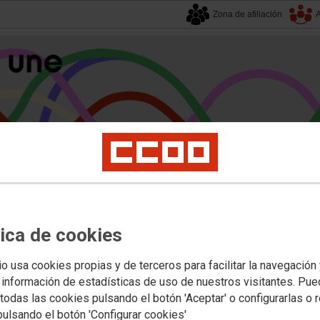
Zona de afiliación
A
alucía
| 7 agosto 2026.
tica de cookies
s
Universidad
Privada
Política Educativa
Juventud y Empleo
Formación
Mu
rias
io usa cookies propias y de terceros para facilitar la navegación
 información de estadísticas de uso de nuestros visitantes. Pu
todas las cookies pulsando el botón 'Aceptar' o configurarlas o 
: convocatoria de concurso público
pulsando el botón 'Configurar cookies'