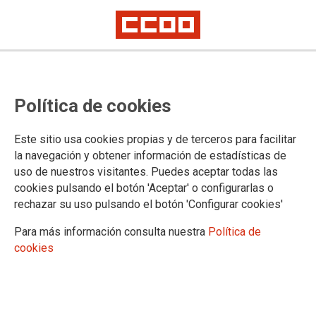
Política de cookies
Este sitio usa cookies propias y de terceros para facilitar
2025-12-18
la navegación y obtener información de estadísticas de
Día Internacional de las Personas
uso de nuestros visitantes. Puedes aceptar todas las
cookies pulsando el botón 'Aceptar' o configurarlas o
Migrantes: el derecho a la
rechazar su uso pulsando el botón 'Configurar cookies'
educación no conoce fronteras.
Para más información consulta nuestra
Política de
cookies
En el marco del Día Internacional de las Personas Migrantes,
que se conmemora cada 18 de diciembre, la Federación de
Enseñanza de CCOO en Andalucía reafirma su compromiso
con la promoción y garantía de los derechos humanos de las